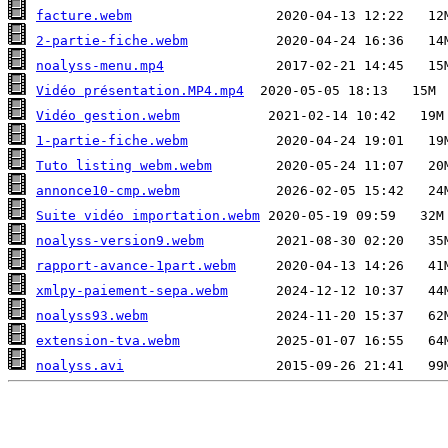
facture.webm
2-partie-fiche.webm
noalyss-menu.mp4
Vidéo présentation.MP4.mp4
Vidéo gestion.webm
1-partie-fiche.webm
Tuto listing webm.webm
annonce10-cmp.webm
Suite vidéo importation.webm
noalyss-version9.webm
rapport-avance-1part.webm
xmlpy-paiement-sepa.webm
noalyss93.webm
extension-tva.webm
noalyss.avi